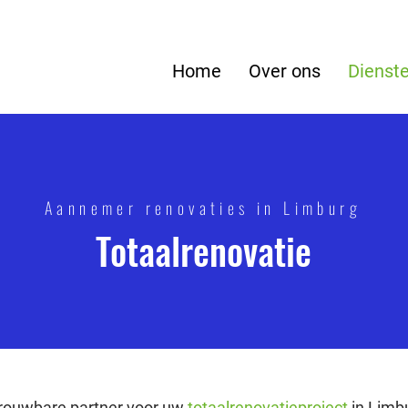
Home
Over ons
Dienst
Aannemer renovaties in Limburg
Totaalrenovatie
trouwbare partner voor uw
totaalrenovatieproject
in Limbu