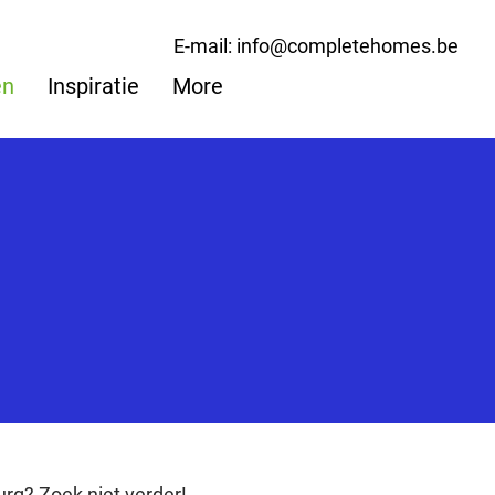
E-mail: info@completehomes.be
en
Inspiratie
More
rg? Zoek niet verder!