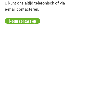
U kunt ons altijd telefonisch of via
e-mail contacteren.
Neem contact op
Wij bouwen jouw droomhuis zoals jij dat wilt.
E-mail:
info@completehomes.be
Telefoonnummer:
+32 491 36 00 93
Adres:
Pastorijstraat 14/1, 3530
Houthalen-Helchteren